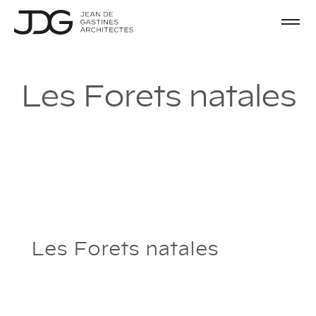
L
e
s
F
o
r
e
t
s
n
a
t
a
l
e
s
Les Forets natales