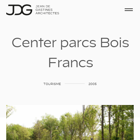
C
e
n
t
e
r
p
a
r
c
s
B
o
i
s
F
r
a
n
c
s
TOURISME
2005