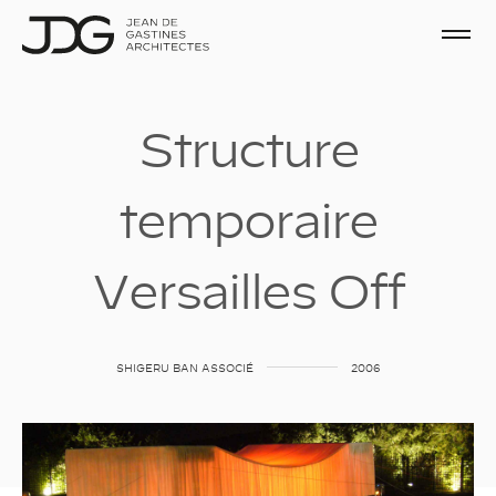
S
t
r
u
c
t
u
r
e
t
e
m
p
o
r
a
i
r
e
V
e
r
s
a
i
l
l
e
s
O
f
f
SHIGERU
BAN
ASSOCIÉ
2006