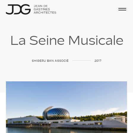
L
a
S
e
i
n
e
M
u
s
i
c
a
l
e
SHIGERU
BAN
ASSOCIÉ
2017