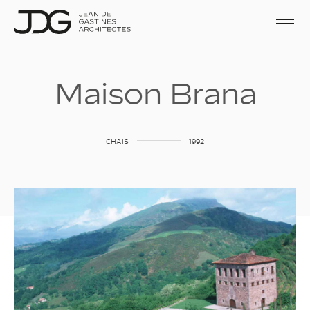
M
a
i
s
o
n
B
r
a
n
a
CHAIS
1992