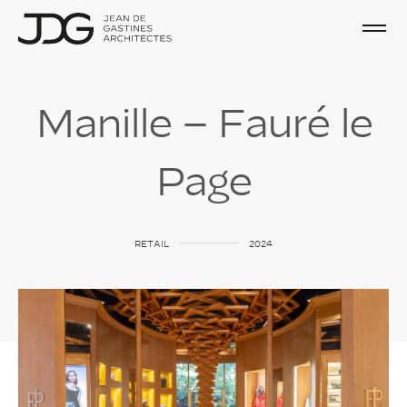
M
a
n
i
l
l
e
–
F
a
u
r
é
l
e
P
a
g
e
RETAIL
2024