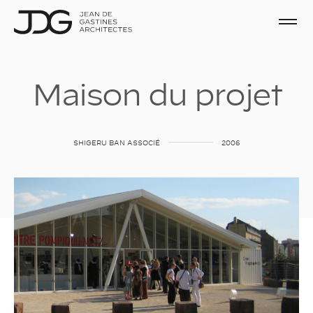
M
a
i
s
o
n
d
u
p
r
o
j
e
t
SHIGERU
BAN
ASSOCIÉ
2006