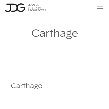
C
a
r
t
h
a
g
e
Carthage