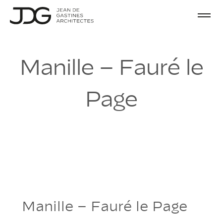
M
a
n
i
l
l
e
–
F
a
u
r
é
l
e
P
a
g
e
Manille – Fauré le Page